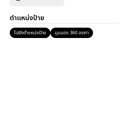
ตำแหน่งป้าย
ไปยังตำแหน่งป้าย
มุมมอง 360 องศา