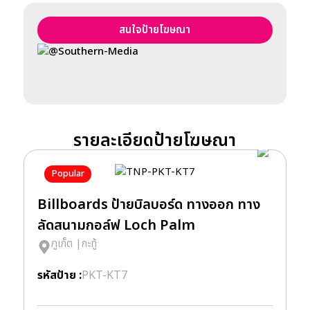
สนใจป้ายโฆษณา
@Southern-Media
รายละเอียดป้ายโฆษณา
Popular
Billboards ป้ายบิลบอร์ด ทางออก ทาง
B
ลัดสนามกอล์ฟ Loch Palm
ล
ภูเก็ต
|
กะทู้
รหัสป้าย :
PKT-KT7
รห