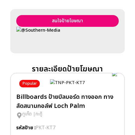
สนใจป้ายโฆษณา
@Southern-Media
รายละเอียดป้ายโฆษณา
Popular
Billboards ป้ายบิลบอร์ด ทางออก ทาง
B
ลัดสนามกอล์ฟ Loch Palm
ล
ภูเก็ต
|
กะทู้
รหัสป้าย :
PKT-KT7
รห