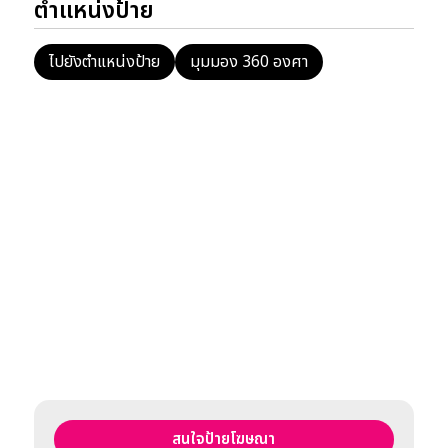
ตำแหน่งป้าย
ไปยังตำแหน่งป้าย
มุมมอง 360 องศา
สนใจป้ายโฆษณา