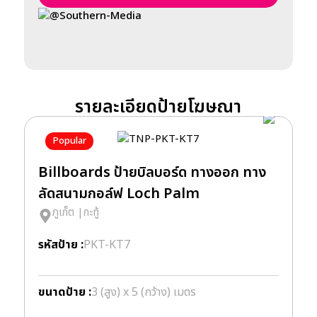
@Southern-Media
รายละเอียดป้ายโฆษณา
Popular
Billboards ป้ายบิลบอร์ด ทางออก ทาง
B
ลัดสนามกอล์ฟ Loch Palm
ล
ภูเก็ต
|
กะทู้
รหัสป้าย :
PKT-KT7
รห
ขนาดป้าย :
3 (สูง) x 5 (กว้าง) เมตร
ข