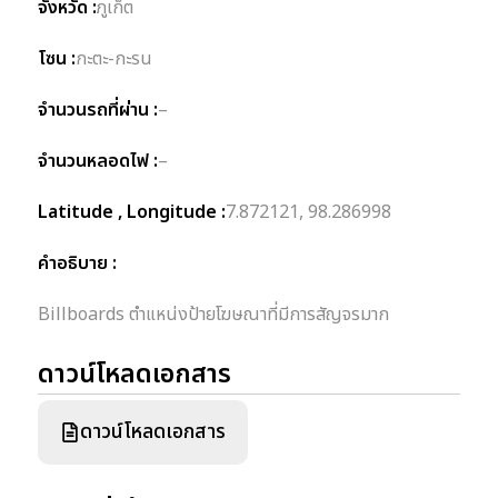
จังหวัด :
ภูเก็ต
โซน :
กะตะ-กะรน
จำนวนรถที่ผ่าน :
–
จำนวนหลอดไฟ :
–
Latitude , Longitude :
7.872121, 98.286998
คำอธิบาย :
Billboards ตำแหน่งป้ายโฆษณาที่มีการสัญจรมาก
ดาวน์โหลดเอกสาร
ดาวน์โหลดเอกสาร