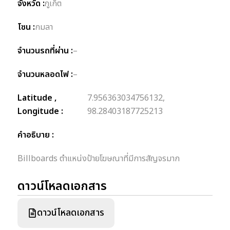
จังหวัด :
ภูเก็ต
โซน :
กมลา
จำนวนรถที่ผ่าน :
–
จำนวนหลอดไฟ :
–
Latitude ,
7.956363034756132,
Longitude :
98.28403187725213
คำอธิบาย :
Billboards ตำแหน่งป้ายโฆษณาที่มีการสัญจรมาก
ดาวน์โหลดเอกสาร
ดาวน์โหลดเอกสาร