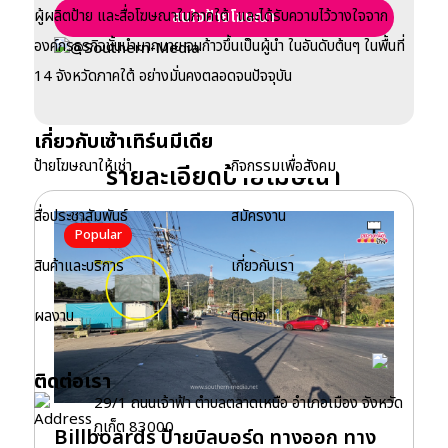
ผู้ผลิตป้าย และสื่อโฆษณาในภาคใต้ และได้รับความไว้วางใจจาก
สนใจป้ายโฆษณา
องค์กรธุรกิจชั้นนำมากมาย จนก้าวขึ้นเป็นผู้นำ ในอันดับต้นๆ ในพื้นที่
@Southern-Media
14 จังหวัดภาคใต้ อย่างมั่นคงตลอดจนปัจจุบัน
เกี่ยวกับเซ้าเทิร์นมีเดีย
ป้ายโฆษณาให้เช่า
กิจกรรมเพื่อสังคม
รายละเอียดป้ายโฆษณา
สื่อประชาสัมพันธ์
สมัครงาน
Popular
สินค้าและบริการ
เกี่ยวกับเรา
B
ล
ผลงาน
ติดต่อ
รห
ติดต่อเรา
29/1 ถนนเจ้าฟ้า ตำบลตลาดเหนือ อำเภอเมือง จังหวัด
ภูเก็ต 83000
Billboards ป้ายบิลบอร์ด ทางออก ทาง
ข