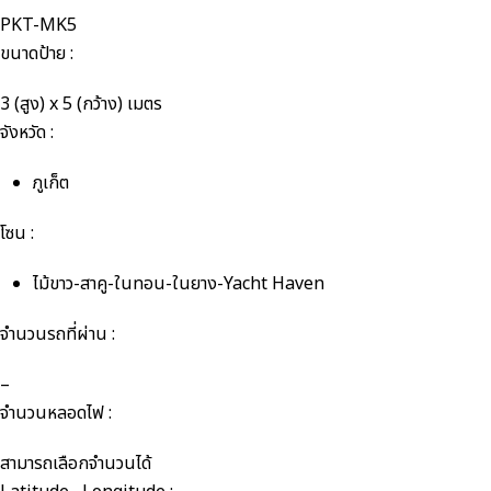
PKT-MK5
ขนาดป้าย :
3 (สูง) x 5 (กว้าง) เมตร
จังหวัด :
ภูเก็ต
โซน :
ไม้ขาว-สาคู-ในทอน-ในยาง-Yacht Haven
จำนวนรถที่ผ่าน :
–
จำนวนหลอดไฟ :
สามารถเลือกจำนวนได้