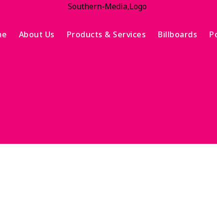
me
About Us
Products & Services
Billboards
Po