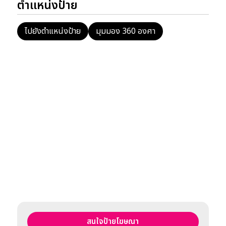
ตำแหน่งป้าย
ไปยังตำแหน่งป้าย
มุมมอง 360 องศา
สนใจป้ายโฆษณา