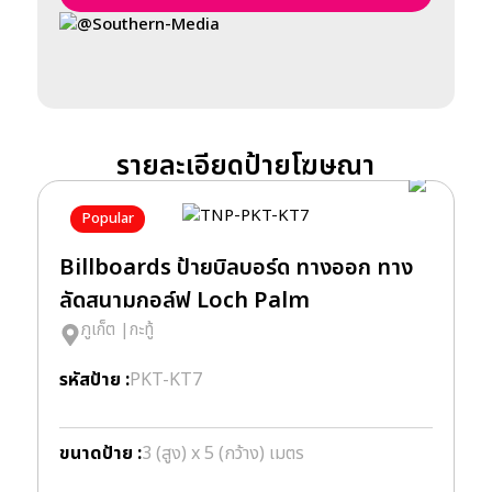
@Southern-Media
รายละเอียดป้ายโฆษณา
Popular
Billboards ป้ายบิลบอร์ด ทางออก ทาง
B
ลัดสนามกอล์ฟ Loch Palm
ล
ภูเก็ต
|
กะทู้
รหัสป้าย :
PKT-KT7
รห
ขนาดป้าย :
3 (สูง) x 5 (กว้าง) เมตร
ข