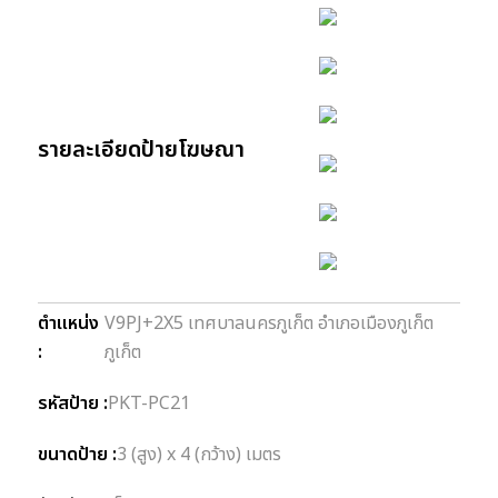
รายละเอียดป้ายโฆษณา
ตำแหน่ง
V9PJ+2X5 เทศบาลนครภูเก็ต อำเภอเมืองภูเก็ต
:
ภูเก็ต
รหัสป้าย :
PKT-PC21
ขนาดป้าย :
3 (สูง) x 4 (กว้าง) เมตร