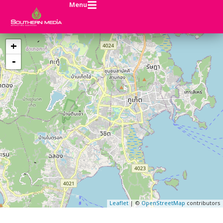
Menu
+
−
Leaflet
| ©
OpenStreetMap
contributors