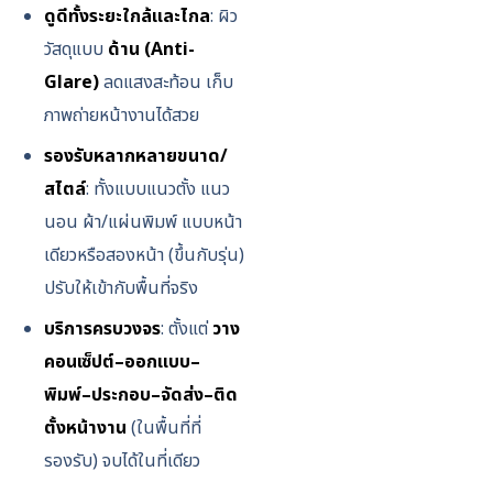
ดูดีทั้งระยะใกล้และไกล
: ผิว
วัสดุแบบ
ด้าน (Anti-
Glare)
ลดแสงสะท้อน เก็บ
ภาพถ่ายหน้างานได้สวย
รองรับหลากหลายขนาด/
สไตล์
: ทั้งแบบแนวตั้ง แนว
นอน ผ้า/แผ่นพิมพ์ แบบหน้า
เดียวหรือสองหน้า (ขึ้นกับรุ่น)
ปรับให้เข้ากับพื้นที่จริง
บริการครบวงจร
: ตั้งแต่
วาง
คอนเซ็ปต์–ออกแบบ–
พิมพ์–ประกอบ–จัดส่ง–ติด
ตั้งหน้างาน
(ในพื้นที่ที่
รองรับ) จบได้ในที่เดียว