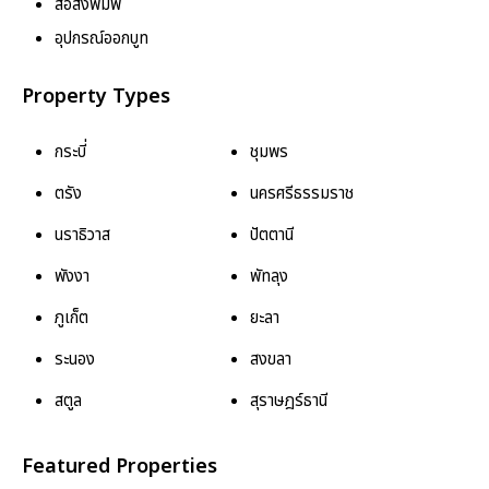
สื่อสิ่งพิมพ์
อุปกรณ์ออกบูท
Property Types
กระบี่
ชุมพร
ตรัง
นครศรีธรรมราช
นราธิวาส
ปัตตานี
พังงา
พัทลุง
ภูเก็ต
ยะลา
ระนอง
สงขลา
สตูล
สุราษฎร์ธานี
Featured Properties