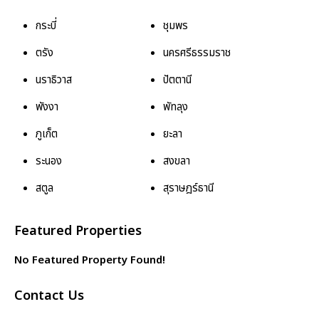
กระบี่
ชุมพร
ตรัง
นครศรีธรรมราช
นราธิวาส
ปัตตานี
พังงา
พัทลุง
ภูเก็ต
ยะลา
ระนอง
สงขลา
สตูล
สุราษฎร์ธานี
Featured Properties
No Featured Property Found!
Contact Us