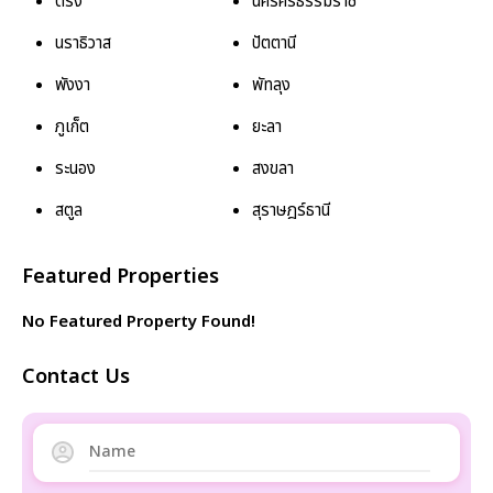
ตรัง
นครศรีธรรมราช
นราธิวาส
ปัตตานี
พังงา
พัทลุง
ภูเก็ต
ยะลา
ระนอง
สงขลา
สตูล
สุราษฎร์ธานี
Featured Properties
No Featured Property Found!
Contact Us