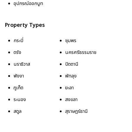
อุปกรณ์ออกบูท
Property Types
กระบี่
ชุมพร
ตรัง
นครศรีธรรมราช
นราธิวาส
ปัตตานี
พังงา
พัทลุง
ภูเก็ต
ยะลา
ระนอง
สงขลา
สตูล
สุราษฎร์ธานี