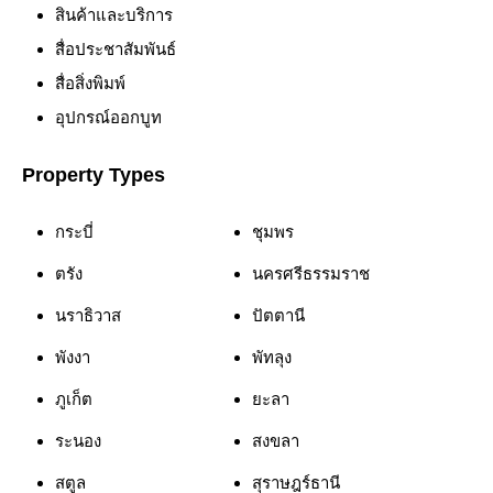
สินค้าและบริการ
สื่อประชาสัมพันธ์
สื่อสิ่งพิมพ์
อุปกรณ์ออกบูท
Property Types
กระบี่
ชุมพร
ตรัง
นครศรีธรรมราช
นราธิวาส
ปัตตานี
พังงา
พัทลุง
ภูเก็ต
ยะลา
ระนอง
สงขลา
สตูล
สุราษฎร์ธานี