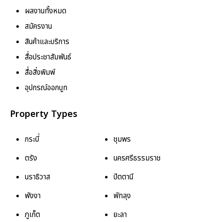
ผลงานทั้งหมด
สมัครงาน
สินค้าและบริการ
สื่อประชาสัมพันธ์
สื่อสิ่งพิมพ์
อุปกรณ์ออกบูท
Property Types
กระบี่
ชุมพร
ตรัง
นครศรีธรรมราช
นราธิวาส
ปัตตานี
พังงา
พัทลุง
ภูเก็ต
ยะลา