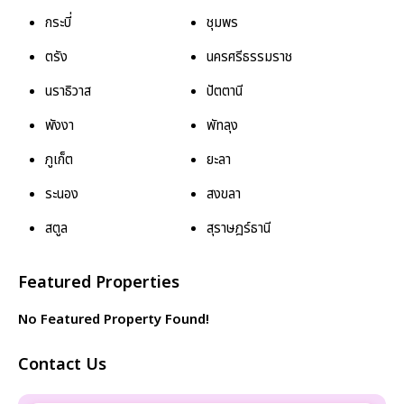
กระบี่
ชุมพร
ตรัง
นครศรีธรรมราช
นราธิวาส
ปัตตานี
พังงา
พัทลุง
ภูเก็ต
ยะลา
ระนอง
สงขลา
สตูล
สุราษฎร์ธานี
Featured Properties
No Featured Property Found!
Contact Us