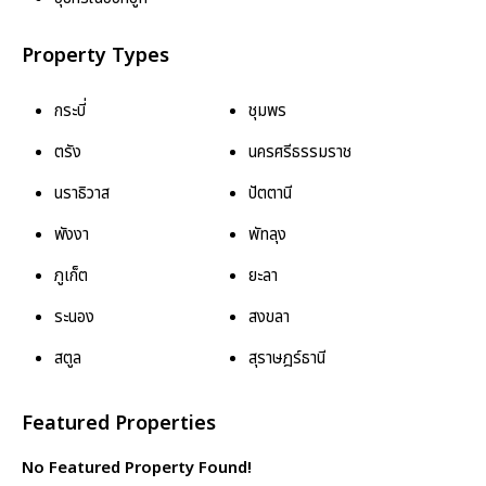
Property Types
กระบี่
ชุมพร
ตรัง
นครศรีธรรมราช
นราธิวาส
ปัตตานี
พังงา
พัทลุง
ภูเก็ต
ยะลา
ระนอง
สงขลา
สตูล
สุราษฎร์ธานี
Featured Properties
No Featured Property Found!