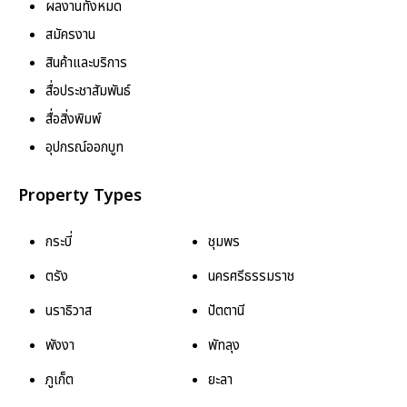
ผลงานทั้งหมด
สมัครงาน
สินค้าและบริการ
สื่อประชาสัมพันธ์
สื่อสิ่งพิมพ์
อุปกรณ์ออกบูท
Property Types
กระบี่
ชุมพร
ตรัง
นครศรีธรรมราช
นราธิวาส
ปัตตานี
พังงา
พัทลุง
ภูเก็ต
ยะลา