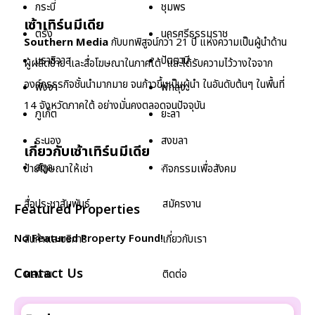
กระบี่
ชุมพร
เซ้าเทิร์นมีเดีย
ตรัง
นครศรีธรรมราช
Southern Media
กับบทพิสูจน์กว่า 21 ปี แห่งความเป็นผู้นำด้าน
นราธิวาส
ปัตตานี
ผู้ผลิตป้าย และสื่อโฆษณาในภาคใต้ และได้รับความไว้วางใจจาก
องค์กรธุรกิจชั้นนำมากมาย จนก้าวขึ้นเป็นผู้นำ ในอันดับต้นๆ ในพื้นที่
พังงา
พัทลุง
14 จังหวัดภาคใต้ อย่างมั่นคงตลอดจนปัจจุบัน
ภูเก็ต
ยะลา
ระนอง
สงขลา
เกี่ยวกับเซ้าเทิร์นมีเดีย
สตูล
สุราษฎร์ธานี
ป้ายโฆษณาให้เช่า
กิจกรรมเพื่อสังคม
สื่อประชาสัมพันธ์
สมัครงาน
Featured Properties
No Featured Property Found!
สินค้าและบริการ
เกี่ยวกับเรา
Contact Us
ผลงาน
ติดต่อ