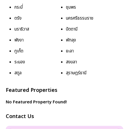
กระบี่
ชุมพร
ตรัง
นครศรีธรรมราช
นราธิวาส
ปัตตานี
พังงา
พัทลุง
ภูเก็ต
ยะลา
ระนอง
สงขลา
สตูล
สุราษฎร์ธานี
Featured Properties
No Featured Property Found!
Contact Us