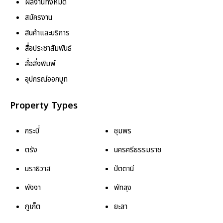
ผลงานทั้งหมด
สมัครงาน
สินค้าและบริการ
สื่อประชาสัมพันธ์
สื่อสิ่งพิมพ์
อุปกรณ์ออกบูท
Property Types
กระบี่
ชุมพร
ตรัง
นครศรีธรรมราช
นราธิวาส
ปัตตานี
พังงา
พัทลุง
ภูเก็ต
ยะลา