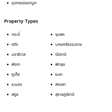
อุปกรณ์ออกบูท
Property Types
กระบี่
ชุมพร
ตรัง
นครศรีธรรมราช
นราธิวาส
ปัตตานี
พังงา
พัทลุง
ภูเก็ต
ยะลา
ระนอง
สงขลา
สตูล
สุราษฎร์ธานี