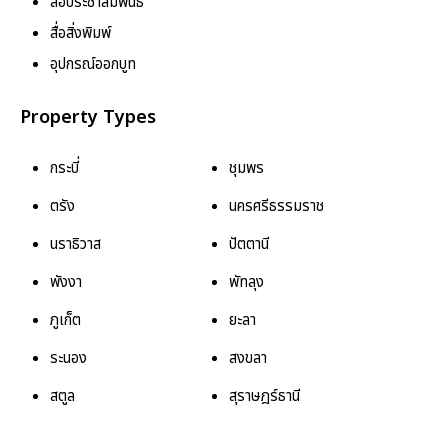
สื่อประชาสัมพันธ์
สื่อสิ่งพิมพ์
อุปกรณ์ออกบูท
Property Types
กระบี่
ชุมพร
ตรัง
นครศรีธรรมราช
นราธิวาส
ปัตตานี
พังงา
พัทลุง
ภูเก็ต
ยะลา
ระนอง
สงขลา
สตูล
สุราษฎร์ธานี