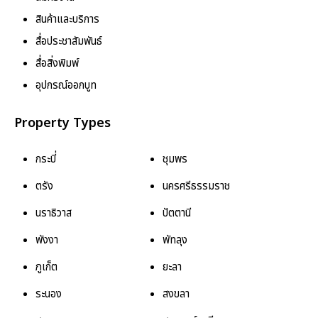
สินค้าและบริการ
สื่อประชาสัมพันธ์
สื่อสิ่งพิมพ์
อุปกรณ์ออกบูท
Property Types
กระบี่
ชุมพร
ตรัง
นครศรีธรรมราช
นราธิวาส
ปัตตานี
พังงา
พัทลุง
ภูเก็ต
ยะลา
ระนอง
สงขลา