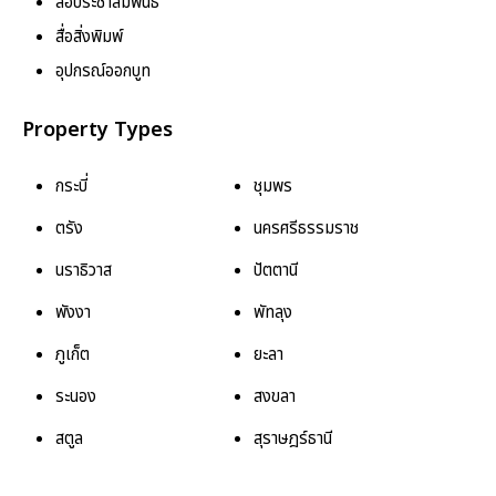
สื่อประชาสัมพันธ์
สื่อสิ่งพิมพ์
อุปกรณ์ออกบูท
Property Types
กระบี่
ชุมพร
ตรัง
นครศรีธรรมราช
นราธิวาส
ปัตตานี
พังงา
พัทลุง
ภูเก็ต
ยะลา
ระนอง
สงขลา
สตูล
สุราษฎร์ธานี