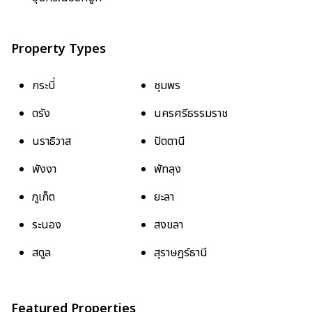
Property Types
กระบี่
ชุมพร
ตรัง
นครศรีธรรมราช
นราธิวาส
ปัตตานี
พังงา
พัทลุง
ภูเก็ต
ยะลา
ระนอง
สงขลา
สตูล
สุราษฎร์ธานี
Featured Properties