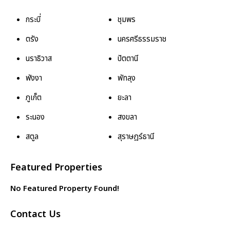
กระบี่
ชุมพร
ตรัง
นครศรีธรรมราช
นราธิวาส
ปัตตานี
พังงา
พัทลุง
ภูเก็ต
ยะลา
ระนอง
สงขลา
สตูล
สุราษฎร์ธานี
Featured Properties
No Featured Property Found!
Contact Us