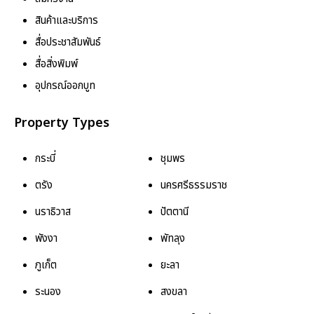
สินค้าและบริการ
สื่อประชาสัมพันธ์
สื่อสิ่งพิมพ์
อุปกรณ์ออกบูท
Property Types
กระบี่
ชุมพร
ตรัง
นครศรีธรรมราช
นราธิวาส
ปัตตานี
พังงา
พัทลุง
ภูเก็ต
ยะลา
ระนอง
สงขลา