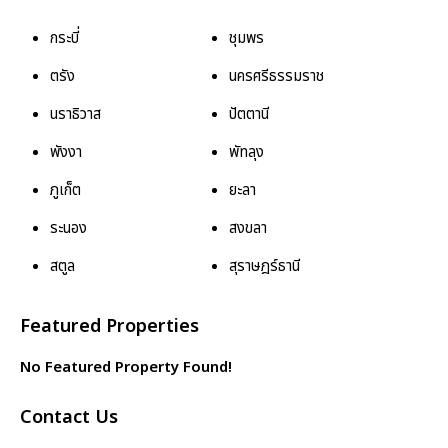
กระบี่
ชุมพร
ตรัง
นครศรีธรรมราช
นราธิวาส
ปัตตานี
พังงา
พัทลุง
ภูเก็ต
ยะลา
ระนอง
สงขลา
สตูล
สุราษฎร์ธานี
Featured Properties
No Featured Property Found!
Contact Us