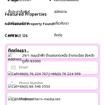
ป้ายโฆษณาให้เช่า
กิจกรรมเพื่อสังคม
สตูล
สุราษฎร์ธานี
สื่อประชาสัมพันธ์
สมัครงาน
Featured Properties
สินค้าและบริการ
เกี่ยวกับเรา
No Featured Property Found!
Contact Us
ผลงาน
ติดต่อ
ติดต่อเรา
29/1 ถนนเจ้าฟ้า ตำบลตลาดเหนือ อำเภอเมือง จังหวัด
ภูเก็ต 83000
+66(0) 76 224 707
|
+66(0) 76 224 599
+66(0) 86 546 3553
info@southern-media.net