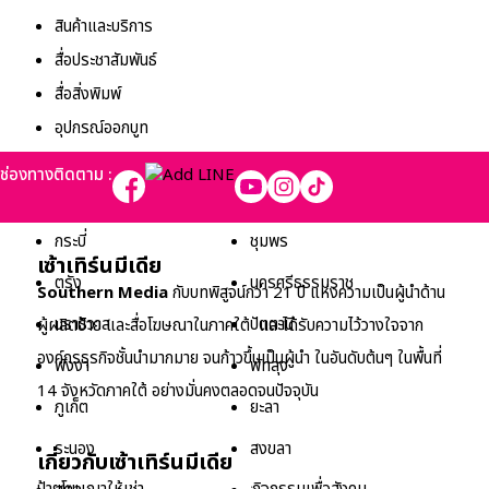
สินค้าและบริการ
สื่อประชาสัมพันธ์
สื่อสิ่งพิมพ์
อุปกรณ์ออกบูท
ช่องทางติดตาม :
Property Types
กระบี่
ชุมพร
เซ้าเทิร์นมีเดีย
ตรัง
นครศรีธรรมราช
Southern Media
กับบทพิสูจน์กว่า 21 ปี แห่งความเป็นผู้นำด้าน
นราธิวาส
ปัตตานี
ผู้ผลิตป้าย และสื่อโฆษณาในภาคใต้ และได้รับความไว้วางใจจาก
องค์กรธุรกิจชั้นนำมากมาย จนก้าวขึ้นเป็นผู้นำ ในอันดับต้นๆ ในพื้นที่
พังงา
พัทลุง
14 จังหวัดภาคใต้ อย่างมั่นคงตลอดจนปัจจุบัน
ภูเก็ต
ยะลา
ระนอง
สงขลา
เกี่ยวกับเซ้าเทิร์นมีเดีย