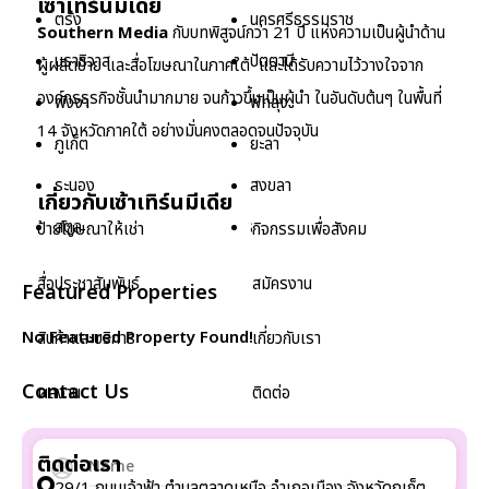
เซ้าเทิร์นมีเดีย
ตรัง
นครศรีธรรมราช
Southern Media
กับบทพิสูจน์กว่า 21 ปี แห่งความเป็นผู้นำด้าน
นราธิวาส
ปัตตานี
ผู้ผลิตป้าย และสื่อโฆษณาในภาคใต้ และได้รับความไว้วางใจจาก
องค์กรธุรกิจชั้นนำมากมาย จนก้าวขึ้นเป็นผู้นำ ในอันดับต้นๆ ในพื้นที่
พังงา
พัทลุง
14 จังหวัดภาคใต้ อย่างมั่นคงตลอดจนปัจจุบัน
ภูเก็ต
ยะลา
ระนอง
สงขลา
เกี่ยวกับเซ้าเทิร์นมีเดีย
สตูล
สุราษฎร์ธานี
ป้ายโฆษณาให้เช่า
กิจกรรมเพื่อสังคม
สื่อประชาสัมพันธ์
สมัครงาน
Featured Properties
No Featured Property Found!
สินค้าและบริการ
เกี่ยวกับเรา
Contact Us
ผลงาน
ติดต่อ
ติดต่อเรา
29/1 ถนนเจ้าฟ้า ตำบลตลาดเหนือ อำเภอเมือง จังหวัดภูเก็ต