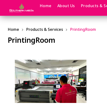
Home
About Us
Products & S
Home
Products & Services
PrintingRoom
PrintingRoom