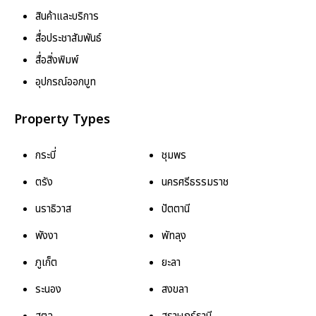
สินค้าและบริการ
สื่อประชาสัมพันธ์
สื่อสิ่งพิมพ์
อุปกรณ์ออกบูท
Property Types
กระบี่
ชุมพร
ตรัง
นครศรีธรรมราช
นราธิวาส
ปัตตานี
พังงา
พัทลุง
ภูเก็ต
ยะลา
ระนอง
สงขลา